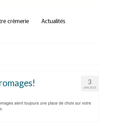
re crèmerie
Actualités
fromages!
3
JAN 2015
omages aient toujours une place de choix sur votre
e.