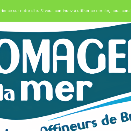
rience sur notre site. Si vous continuez à utiliser ce dernier, nous cons