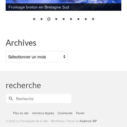
Fromage breton en Bretagne Sud
Archives
Archives
recherche
Rechercher :
Plan du site
mentions légales
Commande
Panier
© 2026 La Fromagerie de la Mer - WordPress Theme by
Kadence WP