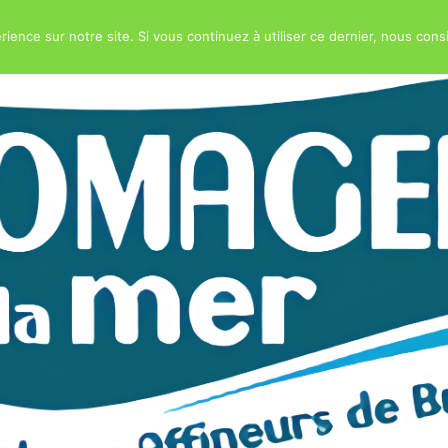
rience sur notre site. Si vous continuez à utiliser ce dernier, nous cons