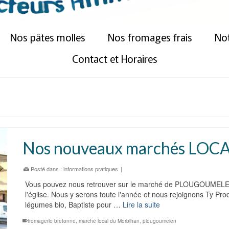
Nos pâtes molles
Nos fromages frais
Not
Contact et Horaires
e
Nos nouveaux marchés LOCA
Posté dans :
informations pratiques
|
Vous pouvez nous retrouver sur le marché de PLOUGOUMELEN, 
l'église. Nous y serons toute l'année et nous rejoignons Ty Pr
légumes bio, Baptiste pour …
Lire la suite
fromagerie bretonne
,
marché local du Morbihan
,
plougoumelen