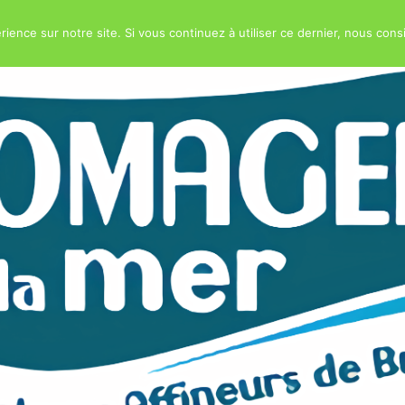
rience sur notre site. Si vous continuez à utiliser ce dernier, nous cons