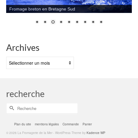
Fromage breton en Bretagne Sud
Archives
Archives
recherche
Rechercher :
Plan du site
mentions légales
Commande
Panier
© 2026 La Fromagerie de la Mer - WordPress Theme by
Kadence WP