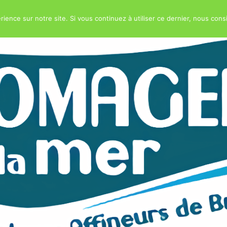
rience sur notre site. Si vous continuez à utiliser ce dernier, nous cons